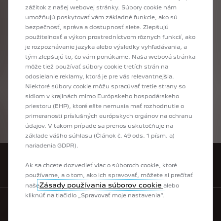
prebiehajúcej
akciovej
ponuky.
Konkrétnu
zážitok z našej webovej stránky. Súbory cookie nám
ponuku
konzultujte
vždy
prosím
so
svojim
umožňujú poskytovať vám základné funkcie, ako sú
najbližším
predajcom
Peugeot.
bezpečnosť, správa a dostupnosť siete. Zlepšujú
použiteľnosť a výkon prostredníctvom rôznych funkcií, ako
je rozpoznávanie jazyka alebo výsledky vyhľadávania, a
tým zlepšujú to, čo vám ponúkame. Naša webová stránka
Máte záujem o nový Peugeot? Vyberte si model a urobte ďalší krok pomocou
môže tiež používať súbory cookie tretích strán na
konfigurátora Peugeot: najprv si vyberiete výbavu, potom motorizáciu podľa
odosielanie reklamy, ktorá je pre vás relevantnejšia.
Vašich potrieb, farbu karosérie a interiér, a nakoniec aj voliteľnú doplnkovú
Niektoré súbory cookie môžu spracúvať tretie strany so
výbavu tak, aby nové vozidlo presne zodpovedalo Vašim predstavám a
sídlom v krajinách mimo Európskeho hospodárskeho
potrebám. Na záver si môžete ešte raz prezrieť kompletnú konfiguráciu Vášho
priestoru (EHP), ktoré ešte nemusia mať rozhodnutie o
nového vozidla, alebo si ju poslať na mail, prípadne ju môžete zaslať
primeranosti príslušných európskych orgánov na ochranu
vybranému predajcovi. Budete tak už len krôčik od toho, aby ste už čoskoro
údajov. V takom prípade sa prenos uskutočňuje na
sedeli za volantom Vášho nového auta!
základe vášho súhlasu (Článok č. 49 ods. 1 písm. a)
nariadenia GDPR).
Ak sa chcete dozvedieť viac o súboroch cookie, ktoré
VYHĽADAŤ PREDAJCU
používame, a o tom, ako ich spravovať, môžete si prečítať
Zásady používania súborov cookie
naše
alebo
kliknúť na tlačidlo „Spravovať moje nastavenia“.
KONTAKTUJTE NÁS