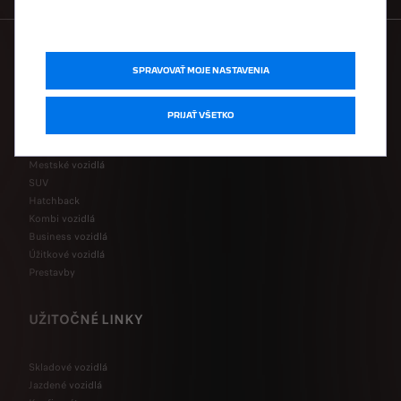
SPRAVOVAŤ MOJE NASTAVENIA
MODELOVÝ RAD
PRIJAŤ VŠETKO
Elektrické vozidlá
Hybridné vozidlá
Mestské vozidlá
SUV
Hatchback
Kombi vozidlá
Business vozidlá
Úžitkové vozidlá
Prestavby
UŽITOČNÉ LINKY
Skladové vozidlá
Jazdené vozidlá