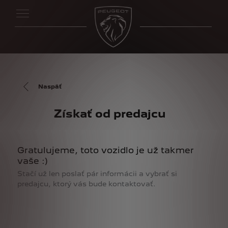
Naspäť
Získať od predajcu
Gratulujeme, toto vozidlo je už takmer
vaše :)
Stačí už len poslať pár informácii a vybrať si
predajcu, ktorý vás bude kontaktovať.