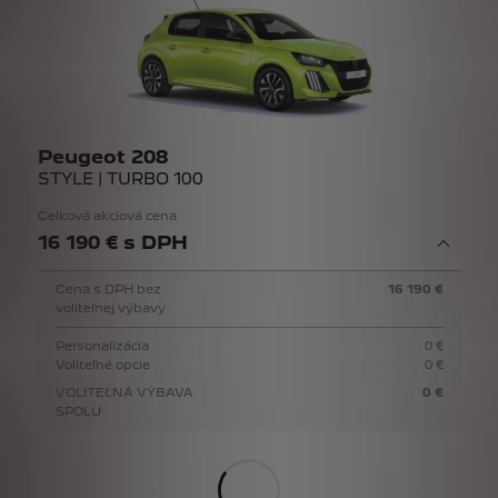
Peugeot 208
STYLE | TURBO 100
Celková akciová cena
16 190 € s DPH
Cena s DPH bez
16 190 €
voliteľnej výbavy
Personalizácia
0 €
Voliteľné opcie
0 €
VOLITEĽNÁ VÝBAVA
0 €
SPOLU