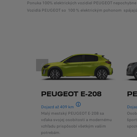
Ponuka 100% elektrických vozidiel PEUGEOT nepochybne usp
Vozidlá PEUGEOT so 100 % elektrickým pohonom spájajú i
PREDCHÁDZAJÚCI
PEUGEOT E-208
PE
Dojazd až 409 km
Doja
podľa WLTP
Malý mestský PEUGEOT E-208 sa
Osobi
vďaka svojej osobitosti a modernému
šport
vzhľadu prispôsobí všetkým vašim
spozn
potrebám.