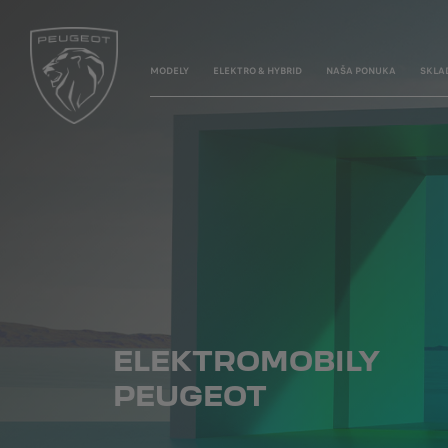
MODELY
ELEKTRO & HYBRID
NAŠA PONUKA
SKLA
ELEKTROMOBILY
PEUGEOT