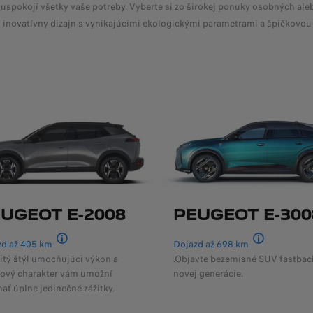
okojí všetky vaše potreby. Vyberte si zo širokej ponuky osobných alebo
novatívny dizajn s vynikajúcimi ekologickými parametrami a špičkovou
UGEOT E-2008
PEUGEOT E-300
zd až 405 km
Dojazd až 698 km
Podľa WLTP
Podľa WLTP
tý štýl umocňujúci výkon a
.Objavte bezemisné SUV fastbac
ový charakter vám umožní
novej generácie.
ať úplne jedinečné zážitky.