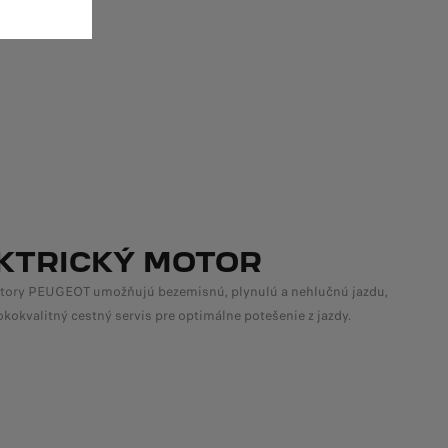
KTRICKÝ MOTOR
tory PEUGEOT umožňujú bezemisnú, plynulú a nehlučnú jazdu,
okokvalitný cestný servis pre optimálne potešenie z jazdy.