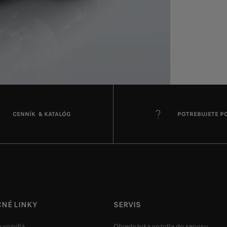
CENNÍK & KATALÓG
POTREBUJETE 
ČNÉ LINKY
SERVIS
 vozidlá
Objednávka vozidla do servisu