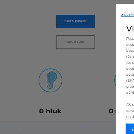
POKRAČO
CHCEM PONUKU
V
Použ
VIAC O E-208
strá
bezp
rôzn
to, 
strá
spra
(EHP
orgá
súhl
Ak s
0 hluk
0 rade
spra
na t