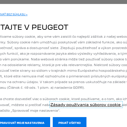
VAŤ BEZ SÚHLASU →
CHCEM PONUKU
CHCEM PONUKU
ITAJTE V PEUGEOT
ívame súbory cookie, aby sme vám zaistili čo najlepší zážitok z našej webo
VIAC O E-2008
VIAC O E-3008
nky. Súbory cookie nám umožňujú poskytovať vám základné funkcie, ako s
ečnosť, správa a dostupnosť siete. Zlepšujú použiteľnosť a výkon prostre
ych funkcií, ako je rozpoznávanie jazyka alebo výsledky vyhľadávania, a tý
čo vám ponúkame. Naša webová stránka môže tiež používať súbory cookie tr
n na odosielanie reklamy, ktorá je pre vás relevantnejšia. Niektoré súbory c
cúvať tretie strany so sídlom v krajinách mimo Európskeho hospodárskeho p
), ktoré ešte nemusia mať rozhodnutie o primeranosti príslušných európsk
nov na ochranu údajov. V takom prípade sa prenos uskutočňuje na základe
asu (Článok č. 49 ods. 1 písm. a) nariadenia GDPR).
a chcete dozvedieť viac o súboroch cookie, ktoré používame, a o tom, ako ic
nie
0 vibrácie
0 e
Zásady používania súborov cookie
vovať, môžete si prečítať naše
ale
lačidlo „Spravovať moje nastavenia“.
SPRAVOVAŤ MOJE NASTAVENIA
PRIJAŤ VŠETKO