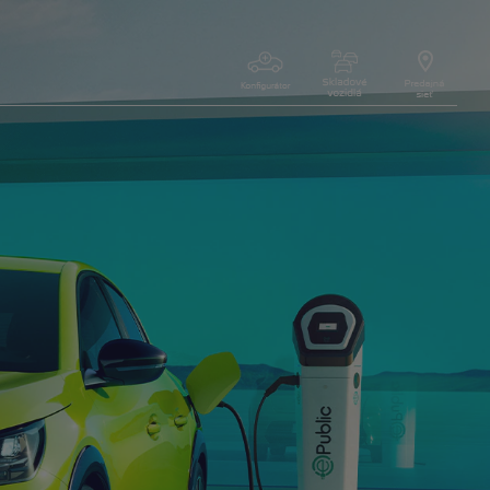
‎ ‎ ‎
‎ ‎ ‎