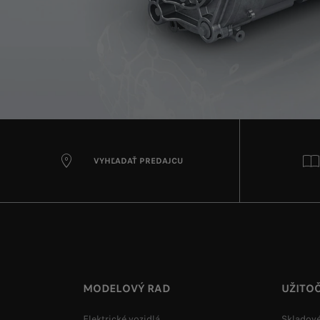
VYHĽADAŤ PREDAJCU
MODELOVÝ RAD
UŽITO
Elektrické vozidlá
Skladové