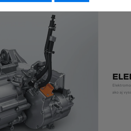
ELE
Elektromo
ako aj vys