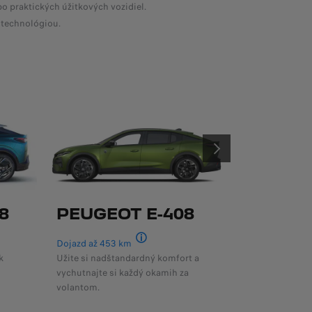
 praktických úžitkových vozidiel.
 technológiou.
ĎALŠÍ
8
PEUGEOT E-408
PEUGE
Dojazd až 453 km
Dojazd až 66
Podľa WLTP
k
Užite si nadštandardný komfort a
Veľké 7miest
vychutnajte si každý okamih za
eleganciu s r
volantom.