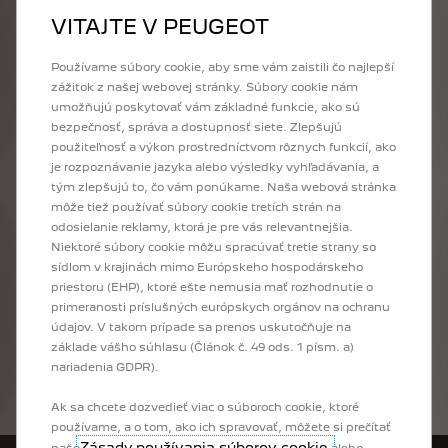
Právne informácie
VITAJTE V PEUGEOT
Fotografie,
ceny
a
údaje
na
tejto
stránke
sú
iba
informatívne
a
sú
publikované
na
základe
Používame súbory cookie, aby sme vám zaistili čo najlepší
informácií
dostupných
v
čase
ich
zverejnenia
na
zážitok z našej webovej stránky. Súbory cookie nám
stránke.
V
konfigurátore
sú
uvádzané
akciové
ceny
už
po
odpočítaní
zľavy
v
rámci
umožňujú poskytovať vám základné funkcie, ako sú
prebiehajúcej
akciovej
ponuky.
Konkrétnu
bezpečnosť, správa a dostupnosť siete. Zlepšujú
ponuku
konzultujte
vždy
prosím
so
svojim
použiteľnosť a výkon prostredníctvom rôznych funkcií, ako
najbližším
predajcom
Peugeot.
je rozpoznávanie jazyka alebo výsledky vyhľadávania, a
tým zlepšujú to, čo vám ponúkame. Naša webová stránka
môže tiež používať súbory cookie tretích strán na
odosielanie reklamy, ktorá je pre vás relevantnejšia.
Máte záujem o nový Peugeot? Vyberte si model a urobte ďalší krok pomocou
Niektoré súbory cookie môžu spracúvať tretie strany so
konfigurátora Peugeot: najprv si vyberiete výbavu, potom motorizáciu podľa
sídlom v krajinách mimo Európskeho hospodárskeho
Vašich potrieb, farbu karosérie a interiér, a nakoniec aj voliteľnú doplnkovú
priestoru (EHP), ktoré ešte nemusia mať rozhodnutie o
výbavu tak, aby nové vozidlo presne zodpovedalo Vašim predstavám a
primeranosti príslušných európskych orgánov na ochranu
potrebám. Na záver si môžete ešte raz prezrieť kompletnú konfiguráciu Vášho
údajov. V takom prípade sa prenos uskutočňuje na
nového vozidla, alebo si ju poslať na mail, prípadne ju môžete zaslať
základe vášho súhlasu (Článok č. 49 ods. 1 písm. a)
vybranému predajcovi. Budete tak už len krôčik od toho, aby ste už čoskoro
nariadenia GDPR).
sedeli za volantom Vášho nového auta!
Ak sa chcete dozvedieť viac o súboroch cookie, ktoré
používame, a o tom, ako ich spravovať, môžete si prečítať
Zásady používania súborov cookie