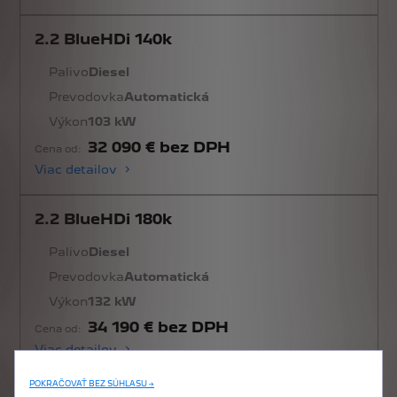
2.2 BlueHDi 140k
Palivo
Diesel
Prevodovka
Automatická
Výkon
103 kW
32 090 € bez DPH
Cena od:
Viac detailov
2.2 BlueHDi 180k
Palivo
Diesel
Prevodovka
Automatická
Výkon
132 kW
34 190 € bez DPH
Cena od:
Viac detailov
POKRAČOVAŤ BEZ SÚHLASU →