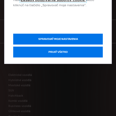
naše
alebo
kliknúť na tlačidlo „Spravovať moje nastavenia“.
VYHĽADAŤ PREDAJCU
KONTAKTUJTE NÁS
SPRAVOVAŤ MOJE NASTAVENIA
PRIJAŤ VŠETKO
MODELOVÝ RAD
Elektrické vozidlá
Hybridné vozidlá
Mestské vozidlá
SUV
Hatchback
Kombi vozidlá
Business vozidlá
Úžitkové vozidlá