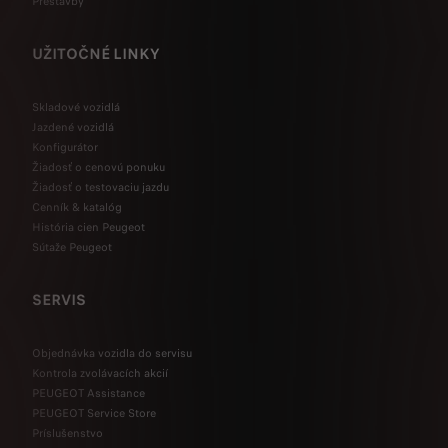
Prestavby
UŽITOČNÉ LINKY
Skladové vozidlá
Jazdené vozidlá
Konfigurátor
Žiadosť o cenovú ponuku
Žiadosť o testovaciu jazdu
Cenník & katalóg
História cien Peugeot
Sútaže Peugeot
SERVIS
Objednávka vozidla do servisu
Kontrola zvolávacích akcií
PEUGEOT Assistance
PEUGEOT Service Store
Príslušenstvo