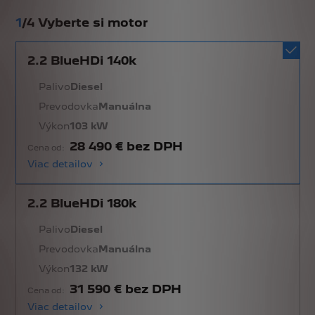
1
/
4 Vyberte si motor
2.2 BlueHDi 140k
Palivo
Diesel
Prevodovka
Manuálna
Výkon
103 kW
28 490 € bez DPH
Cena od:
Viac detailov
2.2 BlueHDi 180k
Palivo
Diesel
Prevodovka
Manuálna
Výkon
132 kW
31 590 € bez DPH
Cena od:
Viac detailov