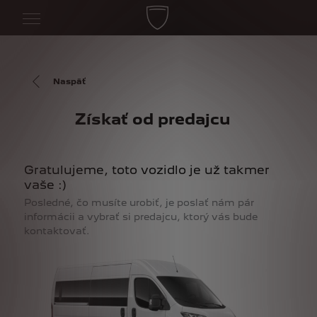
Naspäť
Získať od predajcu
Gratulujeme, toto vozidlo je už takmer
vaše :)
Posledné, čo musíte urobiť, je poslať nám pár
informácii a vybrať si predajcu, ktorý vás bude
kontaktovať.