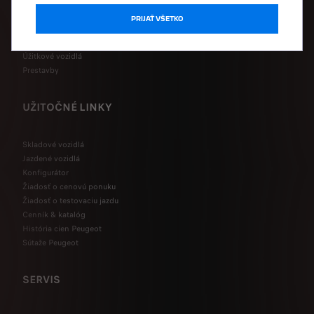
SUV
Hatchback
PRIJAŤ VŠETKO
Kombi vozidlá
Business vozidlá
Úžitkové vozidlá
Prestavby
UŽITOČNÉ LINKY
Skladové vozidlá
Jazdené vozidlá
Konfigurátor
Žiadosť o cenovú ponuku
Žiadosť o testovaciu jazdu
Cenník & katalóg
História cien Peugeot
Sútaže Peugeot
SERVIS