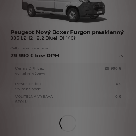
Peugeot Nový Boxer Furgon presklenný
335 L2H2 | 2.2 BlueHDi 140k
Celková akciová cena
29 990 € bez DPH
Cena s DPH bez
29 990 €
voliteľnej výbavy
Personalizácia
0 €
Voliteľné opcie
VOLITEĽNÁ VÝBAVA
0 €
SPOLU