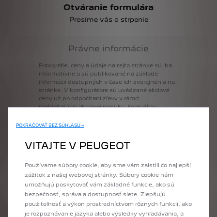
Otváranie formulára
Prosíme vás o strpenie
Právne informácie
Fotografie,
ceny
a
údaje
na
tejto
stránke
sú
iba
informatívne
a
sú
publikované
na
základe
informácií
dostupných
v
čase
ich
zverejnenia
na
stránke.
V
konfigurátore
sú
uvádzané
akciové
ceny
už
po
odpočítaní
zľavy
v
rámci
prebiehajúcej
akciovej
ponuky.
Konkrétnu
ponuku
konzultujte
vždy
prosím
so
svojim
najbližším
predajcom
Peugeot.
POKRAČOVAŤ BEZ SÚHLASU →
VITAJTE V PEUGEOT
Máte záujem o nový Peugeot? Vyberte si model a urobte ďalší krok pomocou
Používame súbory cookie, aby sme vám zaistili čo najlepší
konfigurátora Peugeot: najprv si vyberiete výbavu, potom motorizáciu podľa
zážitok z našej webovej stránky. Súbory cookie nám
Vašich potrieb, farbu karosérie a interiér, a nakoniec aj voliteľnú doplnkovú
umožňujú poskytovať vám základné funkcie, ako sú
výbavu tak, aby nové vozidlo presne zodpovedalo Vašim predstavám a
bezpečnosť, správa a dostupnosť siete. Zlepšujú
potrebám. Na záver si môžete ešte raz prezrieť kompletnú konfiguráciu Vášho
použiteľnosť a výkon prostredníctvom rôznych funkcií, ako
nového vozidla, alebo si ju poslať na mail, prípadne ju môžete zaslať
je rozpoznávanie jazyka alebo výsledky vyhľadávania, a