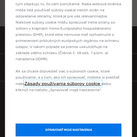
vybranému predajcovi. Budete tak už len krôčik od toho, aby ste už čoskoro
tým zlepšujú to, čo vám ponúkame. Naša webová stránka
sedeli za volantom Vášho nového auta!
môže tiež používať súbory cookie tretích strán na
odosielanie reklamy, ktorá je pre vás relevantnejšia.
Niektoré súbory cookie môžu spracúvať tretie strany so
sídlom v krajinách mimo Európskeho hospodárskeho
priestoru (EHP), ktoré ešte nemusia mať rozhodnutie o
VYHĽADAŤ PREDAJCU
primeranosti príslušných európskych orgánov na ochranu
údajov. V takom prípade sa prenos uskutočňuje na
základe vášho súhlasu (Článok č. 49 ods. 1 písm. a)
nariadenia GDPR).
KONTAKTUJTE NÁS
Ak sa chcete dozvedieť viac o súboroch cookie, ktoré
používame, a o tom, ako ich spravovať, môžete si prečítať
Zásady používania súborov cookie
naše
alebo
kliknúť na tlačidlo „Spravovať moje nastavenia“.
MODELOVÝ RAD
Elektrické vozidlá
Hybridné vozidlá
SPRAVOVAŤ MOJE NASTAVENIA
Mestské vozidlá