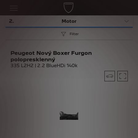
2
.
Motor
Filter
Peugeot Nový Boxer Furgon
polopresklenný
335 L2H2 | 2.2 BlueHDi 140k