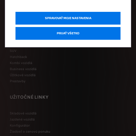
MODELOVÝ RAD
SPRAVOVAŤ MOJE NASTAVENIA
Elektrické vozidlá
PRIJAŤ VŠETKO
Hybridné vozidlá
Mestské vozidlá
SUV
Hatchback
Kombi vozidlá
Business vozidlá
Úžitkové vozidlá
Prestavby
UŽITOČNÉ LINKY
Skladové vozidlá
Jazdené vozidlá
Konfigurátor
Žiadosť o cenovú ponuku