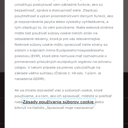
umožňujú poskytovať vám základné funkcie, ako sú
bezpečnosť, správa a dostupnosť siete. Zlepšujú
Máte záujem o nový Peugeot? Vyberte si model a urobte ďalší krok pomocou
použiteľnosť a výkon prostredníctvom rôznych funkcií, ako
konfigurátora Peugeot: najprv si vyberiete výbavu, potom motorizáciu podľa
je rozpoznávanie jazyka alebo výsledky vyhľadávania, a
Vašich potrieb, farbu karosérie a interiér, a nakoniec aj voliteľnú doplnkovú
tým zlepšujú to, čo vám ponúkame. Naša webová stránka
výbavu tak, aby nové vozidlo presne zodpovedalo Vašim predstavám a
môže tiež používať súbory cookie tretích strán na
potrebám. Na záver si môžete ešte raz prezrieť kompletnú konfiguráciu Vášho
odosielanie reklamy, ktorá je pre vás relevantnejšia.
nového vozidla, alebo si ju poslať na mail, prípadne ju môžete zaslať
Niektoré súbory cookie môžu spracúvať tretie strany so
vybranému predajcovi. Budete tak už len krôčik od toho, aby ste už čoskoro
sídlom v krajinách mimo Európskeho hospodárskeho
sedeli za volantom Vášho nového auta!
priestoru (EHP), ktoré ešte nemusia mať rozhodnutie o
primeranosti príslušných európskych orgánov na ochranu
údajov. V takom prípade sa prenos uskutočňuje na
základe vášho súhlasu (Článok č. 49 ods. 1 písm. a)
nariadenia GDPR).
VYHĽADAŤ PREDAJCU
Ak sa chcete dozvedieť viac o súboroch cookie, ktoré
používame, a o tom, ako ich spravovať, môžete si prečítať
Zásady používania súborov cookie
naše
alebo
kliknúť na tlačidlo „Spravovať moje nastavenia“.
KONTAKTUJTE NÁS