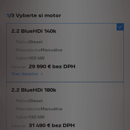
1
/
3 Vyberte si motor
2.2 BlueHDi 140k
Palivo
Diesel
Prevodovka
Manuálna
Výkon
103 kW
29 990 € bez DPH
Cena od:
Viac detailov
2.2 BlueHDi 180k
Palivo
Diesel
Prevodovka
Manuálna
Výkon
132 kW
31 490 € bez DPH
Cena od: