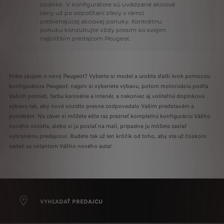
stránke.
V
konfigurátore
sú
uvádzané
akciové
ceny
už
po
odpočítaní
zľavy
v
rámci
prebiehajúcej
akciovej
ponuky.
Konkrétnu
ponuku
konzultujte
vždy
prosím
so
svojim
najbližším
predajcom
Peugeot.
Máte záujem o nový Peugeot? Vyberte si model a urobte ďalší krok pomocou
konfigurátora Peugeot: najprv si vyberiete výbavu, potom motorizáciu podľa
Vašich potrieb, farbu karosérie a interiér, a nakoniec aj voliteľnú doplnkovú
výbavu tak, aby nové vozidlo presne zodpovedalo Vašim predstavám a
potrebám. Na záver si môžete ešte raz prezrieť kompletnú konfiguráciu Vášho
nového vozidla, alebo si ju poslať na mail, prípadne ju môžete zaslať
vybranému predajcovi. Budete tak už len krôčik od toho, aby ste už čoskoro
sedeli za volantom Vášho nového auta!
VYHĽADAŤ PREDAJCU