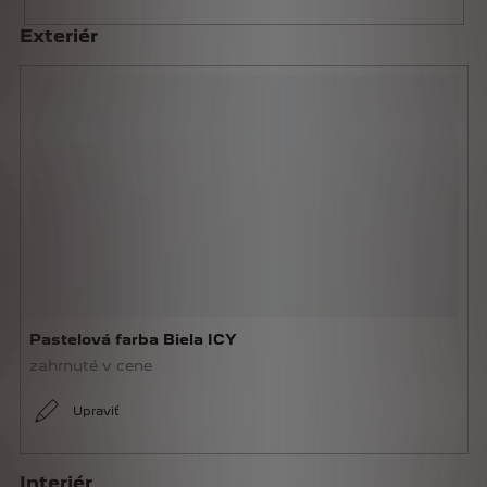
Exteriér
Pastelová farba Biela ICY
zahrnuté v cene
Upraviť
Interiér