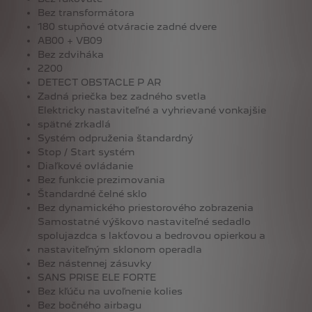
Bez transformátora
180 stupňové otváracie zadné dvere
AB00 + VB09
Bez zdviháka
2200
DETECT OBSTACLE P AR
Zadná priečka bez zadného svetla
Elektricky nastaviteľné a vyhrievané vonkajšie
spätné zrkadlá
Systém odpruženia štandardný
Stop / Start systém
Diaľkové ovládanie
Bez funkcie prezimovania
Štandardné čelné sklo
Bez dynamického priestorového zobrazenia
Samostatné výškovo nastaviteľné sedadlo
spolujazdca s lakťovou a bedrovou opierkou a
nastaviteľným sklonom operadla
Bez nástennej zásuvky
SANS PRISE ELE FORTE
Bez kľúču na uvoľnenie kolies
Bez bočného airbagu