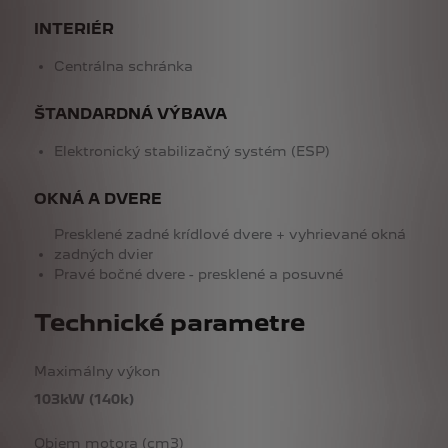
INTERIÉR
Centrálna schránka
ŠTANDARDNÁ VÝBAVA
Elektronický stabilizačný systém (ESP)
OKNÁ A DVERE
Presklené zadné krídlové dvere + vyhrievané okná
zadných dvier
Pravé bočné dvere - presklené a posuvné
Technické parametre
Maximálny výkon
103kW (140k)
Objem motora (cm3)