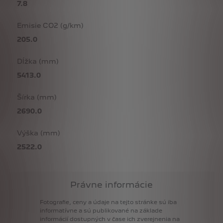
7.8
Emisie CO2 (g/km)
205.0
Dĺžka (mm)
5413.0
Šírka (mm)
2690.0
Výška (mm)
2522.0
Právne informácie
Fotografie,
ceny
a
údaje
na
tejto
stránke
sú
iba
informatívne
a
sú
publikované
na
základe
informácií
dostupných
v
čase
ich
zverejnenia
na