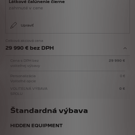
Látkové čalúnenie čierne
zahrnuté v cene
Upraviť
Celková akciová cena
29 990 € bez DPH
Cena s DPH bez
29 990 €
voliteľnej výbavy
Personalizácia
0 €
Voliteľné opcie
VOLITEĽNÁ VÝBAVA
0 €
SPOLU
Štandardná výbava
HIDDEN EQUIPMENT