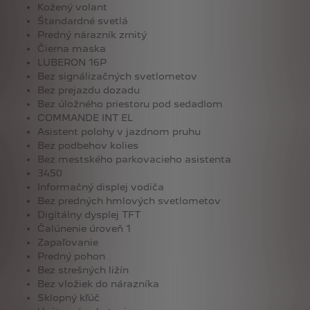
Kožený volant
Štandardné svetlá
Predný nárazník zrnitý
Čierna maska
LUBERON 16P
Bez signálizačných svetlometov
Bez prejazdu dozadu
Bez úložného priestoru pod sedadlom
COMMANDE INT EL
Asistent polohy v jazdnom pruhu
Bez podbehov kolies
Bez mestského parkovacieho asistenta
3450
Informačný displej vodiča
Bez predných hmlových svetlometov
Digitálny dysplej TFT
Čalúnenie úroveň 1
Zapaľovanie
Predný pohon
Bez strešných ližín
Bez vložiek do nárazníka
Sklopný kľúč