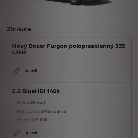
Zhrnutie
Nový Boxer Furgon polopresklenný 335
L2H2
Upraviť
2.2 BlueHDi 140k
Palivo
Diesel
Prevodovka
Manuálna
Výkon
103 kW
Upraviť