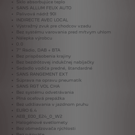
Sklo absorbujúce teplo
SANS ALLUM FEUX AUTO
Palivová nádrž 90l
INDIRECTE AVEC LOCAL
Výstražný zvuk pre chodcov vzadu
Bez systému varovania pred mŕtvym uhlom
Nálepka výrobcu
0.0
7" Rádio, DAB + BTA
Bez prispôsobenia krajiny
Bez bezdrôtovej indukčnej nabíjačky
Sedadlo vodiča predné, štandardné
SANS RANGEMENT EXT
Súprava na opravu pneumatík
SANS RGT VOL CHA
Bez systému odvetrávania
Plná oceľová prepážka
Bez udržiavania v jazdnom pruhu
EURO 6.4
AEB_E00_E24_0_W2
Halogénové svetlomety
Bez obmedzovača rýchlosti
Bez rukoväte