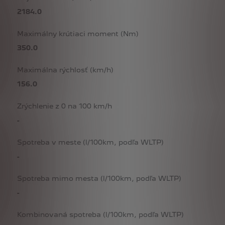
2184.0
Maximálny krútiaci moment (Nm)
350.0
Maximálna rýchlosť (km/h)
156.0
Zrýchlenie z 0 na 100 km/h
-
Spotreba v meste (l/100km, podľa WLTP)
-
Spotreba mimo mesta (l/100km, podľa WLTP)
-
Kombinovaná spotreba (l/100km, podľa WLTP)