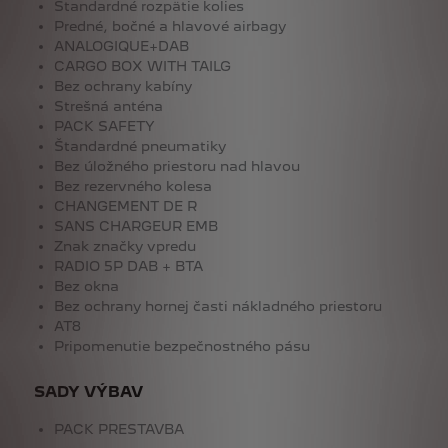
Štandardné rozpätie kolies
Predné, bočné a hlavové airbagy
ANALOGIQUE+DAB
CARGO BOX WITH TAILG
Bez ochrany kabíny
Strešná anténa
PACK SAFETY
Štandardné pneumatiky
Bez úložného priestoru nad hlavou
Bez rezervného kolesa
CHANGEMENT DE R
SANS CHARGEUR EMB
Znak značky vpredu
RADIO 5P DAB + BTA
Bez okna
Bez ochrany hornej časti nákladného priestoru
AT8
Pripomenutie bezpečnostného pásu
SADY VÝBAV
PACK PRESTAVBA