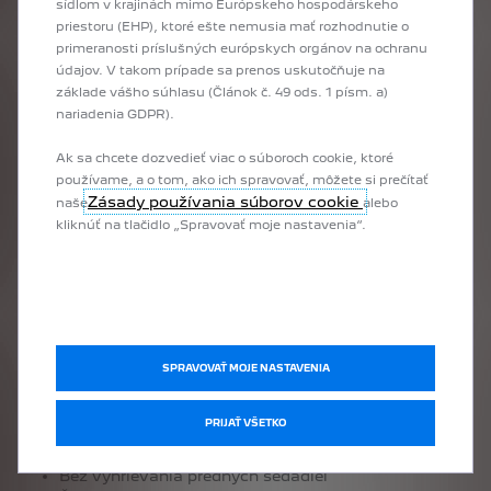
sídlom v krajinách mimo Európskeho hospodárskeho
Predné stierače
priestoru (EHP), ktoré ešte nemusia mať rozhodnutie o
Manuálna parkovacia brzda
primeranosti príslušných európskych orgánov na ochranu
SANS EMPATTEMENT
údajov. V takom prípade sa prenos uskutočňuje na
Bez obloženia nákladného priestoru
základe vášho súhlasu (Článok č. 49 ods. 1 písm. a)
Štandardný facelift
nariadenia GDPR).
Bez ťažného zariadenia
STANDARD
Ak sa chcete dozvedieť viac o súboroch cookie, ktoré
Podvozok
používame, a o tom, ako ich spravovať, môžete si prečítať
Klimatizácia
Zásady používania súborov cookie
naše
alebo
Zatvorená jednoduchá kabína
kliknúť na tlačidlo „Spravovať moje nastavenia“.
Vykurovanie
Štandardné otváranie a štartovanie vozidla
Zadný panel s oknom
SANS RECHAUF CIRCUIT
Elektronický stabilizačný program (ESP)
Bez púzdra na sedadle
SANS ANIM ADHESIF IN
SPRAVOVAŤ MOJE NASTAVENIA
Štandardný volant
Bez hodín
PRIJAŤ VŠETKO
Bez predných a zadných klapiek
Výfukové potrubie na ľavej strane
Bez vyhrievania predných sedadiel