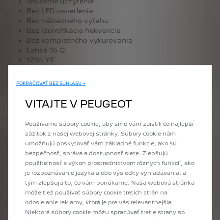
Vnútorné uchytenie
Bez LED osvetlenia
Bez nákladného výťahu
Bez identifikácie frekvencie
Bez kompletného vykurovania
Ľahká 16 Q
1234 YF
Bez spomalenia a zrýchlenia
Bez emisného systému
POKRAČOVAŤ BEZ SÚHLASU →
Tachometer
REPARABILITE SUP
VITAJTE V PEUGEOT
Bez zosilneného elektrického zariadenia
Bez nástennej zásuvky
Používame súbory cookie, aby sme vám zaistili čo najlepší
Bez napájacej zástrčky príslušenstva
zážitok z našej webovej stránky. Súbory cookie nám
Bez ochranného krytu
umožňujú poskytovať vám základné funkcie, ako sú
Bez klimatizácie v zadnej kabíne
bezpečnosť, správa a dostupnosť siete. Zlepšujú
Logo
použiteľnosť a výkon prostredníctvom rôznych funkcií, ako
Vlajkový štandard
je rozpoznávanie jazyka alebo výsledky vyhľadávania, a
Bez predispozície na konverziu
tým zlepšujú to, čo vám ponúkame. Naša webová stránka
Štandardný pohon
môže tiež používať súbory cookie tretích strán na
Lesklá maska chladiča
odosielanie reklamy, ktorá je pre vás relevantnejšia.
Bez zadnej parkovacej kamery
Niektoré súbory cookie môžu spracúvať tretie strany so
Bez trakčnej batérie