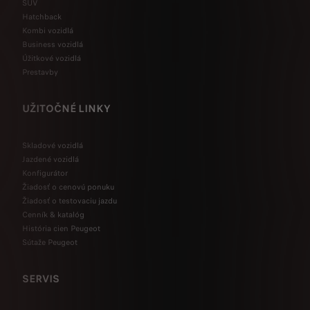
SUV
Hatchback
Kombi vozidlá
Business vozidlá
Úžitkové vozidlá
Prestavby
UŽITOČNÉ LINKY
Skladové vozidlá
Jazdené vozidlá
Konfigurátor
Žiadosť o cenovú ponuku
Žiadosť o testovaciu jazdu
Cenník & katalóg
História cien Peugeot
Sútaže Peugeot
SERVIS