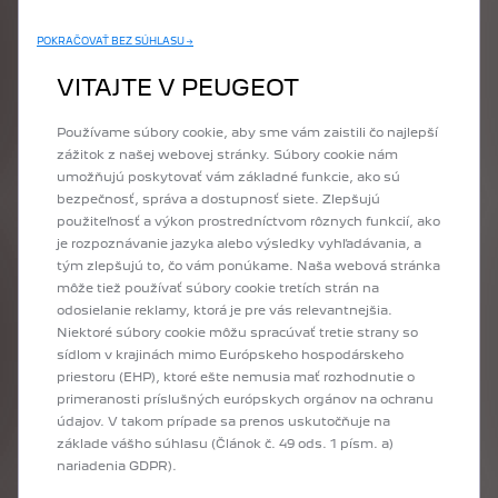
Použité
obrázky
sú
len
ilustračné
a
nemusia
sa
zhodovať
so
skutočnosťou.
Ceny,
disponibilita
a
POKRAČOVAŤ BEZ SÚHLASU →
špecifikácie
vozidla
sa
môžu
meniť
bez
predchádzajúceho
upozornenia.
Konfigurácia
VITAJTE V PEUGEOT
obsahuje
iba
základné
informácie
o
vozidle
a
to
podľa
stavu
platnému
v
čase
tvorenia
Používame súbory cookie, aby sme vám zaistili čo najlepší
konfigurácie.
Technické
parametre
zodpovedajú
zážitok z našej webovej stránky. Súbory cookie nám
štandardnej
definícii
vozidla
bez
ohľadu
na
zvolenú
príplatkovú
výbavu.
Niektoré
prvky
umožňujú poskytovať vám základné funkcie, ako sú
príplatkovej
výbavy
nahrádzajú
štandardnú
bezpečnosť, správa a dostupnosť siete. Zlepšujú
výbavu
rovnakého
charakteru,
bez
toho,
aby
použiteľnosť a výkon prostredníctvom rôznych funkcií, ako
táto
skutočnosť
bola
u
jednotlivých
položiek
je rozpoznávanie jazyka alebo výsledky vyhľadávania, a
uvedená.
Detailný
popis
štandardnej
výbavy
a
tým zlepšujú to, čo vám ponúkame. Naša webová stránka
technických
údajov
nájdete
v
aktuálnom
Cenníku.
môže tiež používať súbory cookie tretích strán na
odosielanie reklamy, ktorá je pre vás relevantnejšia.
Niektoré súbory cookie môžu spracúvať tretie strany so
sídlom v krajinách mimo Európskeho hospodárskeho
Máte záujem o nový Peugeot? Vyberte si model a urobte ďalší krok pomocou
priestoru (EHP), ktoré ešte nemusia mať rozhodnutie o
konfigurátora Peugeot: najprv si vyberiete výbavu, potom motorizáciu podľa
primeranosti príslušných európskych orgánov na ochranu
Vašich potrieb, farbu karosérie a interiér, a nakoniec aj voliteľnú doplnkovú
údajov. V takom prípade sa prenos uskutočňuje na
výbavu tak, aby nové vozidlo presne zodpovedalo Vašim predstavám a
základe vášho súhlasu (Článok č. 49 ods. 1 písm. a)
potrebám. Na záver si môžete ešte raz prezrieť kompletnú konfiguráciu Vášho
nariadenia GDPR).
nového vozidla, alebo si ju poslať na mail, prípadne ju môžete zaslať