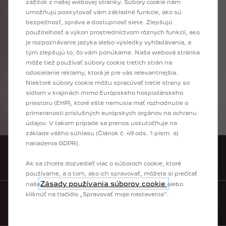
zážitok z našej webovej stránky. Súbory cookie nám
umožňujú poskytovať vám základné funkcie, ako sú
bezpečnosť, správa a dostupnosť siete. Zlepšujú
Máte záujem o nový Peugeot? Vyberte si model a urobte ďalší krok pomocou
použiteľnosť a výkon prostredníctvom rôznych funkcií, ako
konfigurátora Peugeot: najprv si vyberiete výbavu, potom motorizáciu podľa
je rozpoznávanie jazyka alebo výsledky vyhľadávania, a
Vašich potrieb, farbu karosérie a interiér, a nakoniec aj voliteľnú doplnkovú
tým zlepšujú to, čo vám ponúkame. Naša webová stránka
výbavu tak, aby nové vozidlo presne zodpovedalo Vašim predstavám a
môže tiež používať súbory cookie tretích strán na
potrebám. Na záver si môžete ešte raz prezrieť kompletnú konfiguráciu Vášho
odosielanie reklamy, ktorá je pre vás relevantnejšia.
nového vozidla, alebo si ju poslať na mail, prípadne ju môžete zaslať
Niektoré súbory cookie môžu spracúvať tretie strany so
vybranému predajcovi. Budete tak už len krôčik od toho, aby ste už čoskoro
sídlom v krajinách mimo Európskeho hospodárskeho
sedeli za volantom Vášho nového auta!
priestoru (EHP), ktoré ešte nemusia mať rozhodnutie o
primeranosti príslušných európskych orgánov na ochranu
údajov. V takom prípade sa prenos uskutočňuje na
základe vášho súhlasu (Článok č. 49 ods. 1 písm. a)
nariadenia GDPR).
VYHĽADAŤ PREDAJCU
Ak sa chcete dozvedieť viac o súboroch cookie, ktoré
používame, a o tom, ako ich spravovať, môžete si prečítať
Zásady používania súborov cookie
naše
alebo
kliknúť na tlačidlo „Spravovať moje nastavenia“.
KONTAKTUJTE NÁS