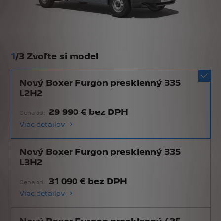
1
/
3 Zvoľte si model
Nový Boxer Furgon presklenný 335
L2H2
29 990 € bez DPH
Cena od:
Viac detailov
Nový Boxer Furgon presklenný 335
L3H2
31 090 € bez DPH
Cena od:
Viac detailov