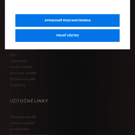
MODELOVÝ RAD
SPRAVOVAŤ MOJE NASTAVENIA
PRIJAŤ VŠETKO
Elektrické vozidlá
Hybridné vozidlá
Mestské vozidlá
SUV
Hatchback
Kombi vozidlá
Business vozidlá
Úžitkové vozidlá
Prestavby
UŽITOČNÉ LINKY
Skladové vozidlá
Jazdené vozidlá
Konfigurátor