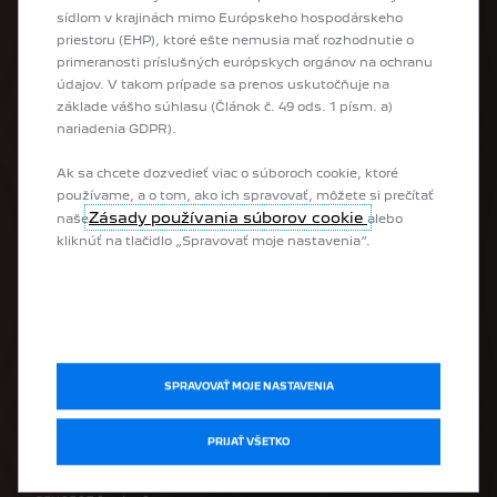
sídlom v krajinách mimo Európskeho hospodárskeho
Úžitkové vozidlá
priestoru (EHP), ktoré ešte nemusia mať rozhodnutie o
Prestavby
primeranosti príslušných európskych orgánov na ochranu
údajov. V takom prípade sa prenos uskutočňuje na
UŽITOČNÉ LINKY
základe vášho súhlasu (Článok č. 49 ods. 1 písm. a)
nariadenia GDPR).
Skladové vozidlá
Ak sa chcete dozvedieť viac o súboroch cookie, ktoré
Jazdené vozidlá
používame, a o tom, ako ich spravovať, môžete si prečítať
Konfigurátor
Zásady používania súborov cookie
naše
alebo
Žiadosť o cenovú ponuku
kliknúť na tlačidlo „Spravovať moje nastavenia“.
Žiadosť o testovaciu jazdu
Cenník & katalóg
História cien Peugeot
Sútaže Peugeot
SERVIS
SPRAVOVAŤ MOJE NASTAVENIA
Objednávka vozidla do servisu
PRIJAŤ VŠETKO
Kontrola zvolávacích akcií
PEUGEOT Assistance