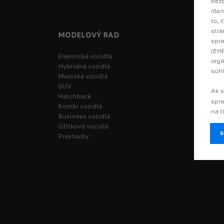
bezp
rôzn
to, 
strá
MODELOVÝ RAD
UŽITO
spra
(EHP
Elektrické vozidlá
Skladové
orgá
Hybridné vozidlá
Jazdené 
súhl
Mestské vozidlá
Konfigur
SUV
Žiadosť
Ak s
Hatchback
Žiadosť 
spra
Kombi vozidlá
Cenník &
na t
Business vozidlá
História
Úžitkové vozidlá
Sútaže 
Prestavby