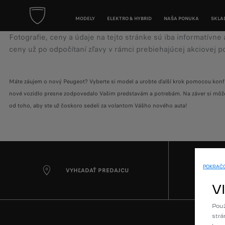
MODELY
ELEKTRO & HYBRID
NAŠA PONUKA
SKLA
Fotografie,
ceny
a
údaje
na
tejto
stránke
sú
iba
informatívne
ceny
už
po
odpočítaní
zľavy
v
rámci
prebiehajúcej
akciovej
p
Máte záujem o nový Peugeot? Vyberte si model a urobte ďalší krok pomocou konfigu
nové vozidlo presne zodpovedalo Vašim predstavám a potrebám. Na záver si môžete 
od toho, aby ste už čoskoro sedeli za volantom Vášho nového auta!
POKRAČO
VYHĽADAŤ PREDAJCU
V
Použ
strá