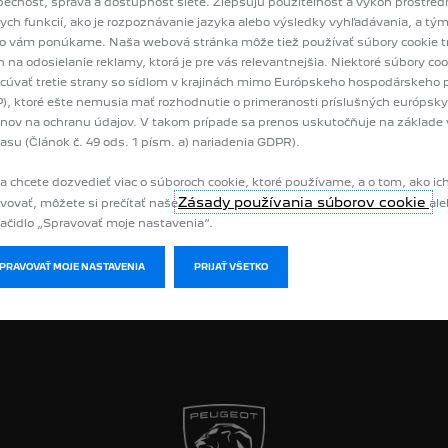
ečnosť, správa a dostupnosť siete. Zlepšujú použiteľnosť a výkon prostre
ych funkcií, ako je rozpoznávanie jazyka alebo výsledky vyhľadávania, a tý
čo vám ponúkame. Naša webová stránka môže tiež používať súbory cookie tr
n na odosielanie reklamy, ktorá je pre vás relevantnejšia. Niektoré súbory c
ČNÉ LINKY
SERVIS
cúvať tretie strany so sídlom v krajinách mimo Európskeho hospodárskeho p
), ktoré ešte nemusia mať rozhodnutie o primeranosti príslušných európsk
 vozidlá
Objednávka vozidla do servisu
nov na ochranu údajov. V takom prípade sa prenos uskutočňuje na základe
vozidlá
Kontrola zvolávacích akcií
asu (Článok č. 49 ods. 1 písm. a) nariadenia GDPR).
átor
PEUGEOT Assistance
 o cenovú ponuku
PEUGEOT Service Store
a chcete dozvedieť viac o súboroch cookie, ktoré používame, a o tom, ako ic
o testovaciu jazdu
Príslušenstvo
Zásady používania súborov cookie
vovať, môžete si prečítať naše
ale
 katalóg
lačidlo „Spravovať moje nastavenia“.
 cien Peugeot
Peugeot
SPRAVOVAŤ MOJE NASTAVENIA
PRIJAŤ VŠETKO