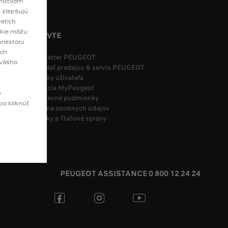
dníctvom
m zlepšujú
etích
ookie môžu
OBJAVTE
riestoru
ych
Newsletter PEUGEOT
 vášho
Vyhľadať predajcu & servis PEUGEOT
Príručky užívateľa
Aplikácia MyPeugeot
h
Všeobecné podmienky
bo kliknúť
Ochrana osobných údajov
Novinky a Tlačové správy
PEUGEOT ASSISTANCE 0 800 12 24 24