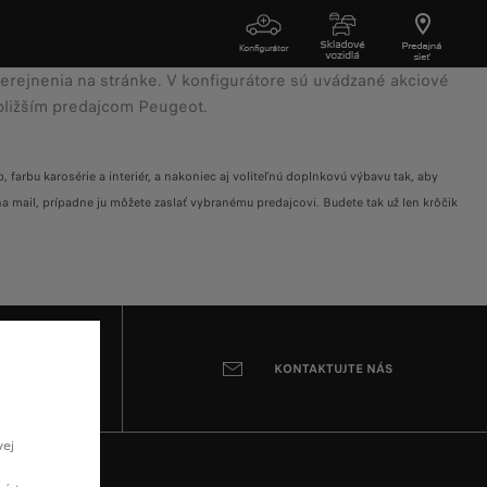
‎ ‎ ‎
‎ ‎ ‎
erejnenia
na
stránke.
V
konfigurátore
sú
uvádzané
akciové
bližším
predajcom
Peugeot.
arbu karosérie a interiér, a nakoniec aj voliteľnú doplnkovú výbavu tak, aby
 mail, prípadne ju môžete zaslať vybranému predajcovi. Budete tak už len krôčik
POMÔCŤ
KONTAKTUJTE NÁS
vej
ú