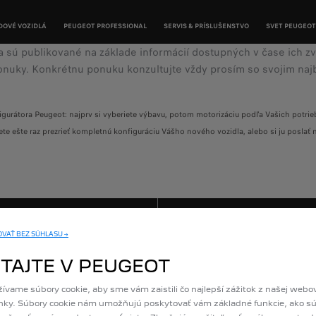
DOVÉ VOZIDLÁ
PEUGEOT PROFESSIONAL
SERVIS & PRÍSLUŠENSTVO
SVET PEUGEOT
a
sú
publikované
na
základe
informácií
dostupných
v
čase
ich
zv
onuky.
Konkrétnu
ponuku
konzultujte
vždy
prosím
so
svojim
naj
rátora Peugeot: najprv si vyberiete výbavu, potom motorizáciu podľa Vašich potrieb, f
ešte raz prezrieť kompletnú konfiguráciu Vášho nového vozidla, alebo si ju poslať na
VAŤ BEZ SÚHLASU →
CENNÍK & KATALÓG
POTREBUJETE 
ITAJTE V PEUGEOT
ívame súbory cookie, aby sme vám zaistili čo najlepší zážitok z našej webo
nky. Súbory cookie nám umožňujú poskytovať vám základné funkcie, ako s