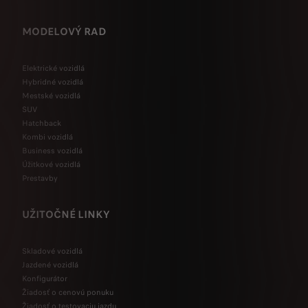
MODELOVÝ RAD
Elektrické vozidlá
Hybridné vozidlá
Mestské vozidlá
SUV
Hatchback
Kombi vozidlá
Business vozidlá
Úžitkové vozidlá
Prestavby
UŽITOČNÉ LINKY
Skladové vozidlá
Jazdené vozidlá
Konfigurátor
Žiadosť o cenovú ponuku
Žiadosť o testovaciu jazdu