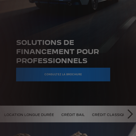
SOLUTIONS DE
FINANCEMENT POUR
PROFESSIONNELS
CONSULTEZ LA BROCHURE
DE FINANCEMENT
LOCATION LONGUE DURÉE
CRÉDIT BAIL
CRÉDIT CLASSIQUE
ĎA