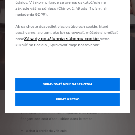
údajov. V takom prípade sa prenos uskutočňuje na
základe vášho súhlasu (Článok č. 49 ods. 1 písm. a)
nariadenia GDPR).
Ak sa chcete dozvedieť viac o súboroch cookie, ktoré
používame, a o tom, ako ich spravovať, môžete si prečítať
Zásady používania súborov cookie
naše
alebo
kliknúť na tlačidlo „Spravovať moje nastavenia“.
SPRAVOVAŤ MOJE NASTAVENIA
PRIJAŤ VŠETKO
CRÉDIT CLASSIQUE
Vous êtes immédiatement propriétaire du véhicule tout en
fiançant son coût d'acquisition dans le temps
Achat à crédit du véhicule