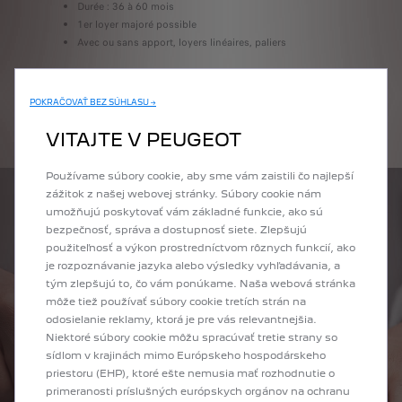
Durée : 36 à 60 mois
1er loyer majoré possible
Avec ou sans apport, loyers linéaires, paliers
POKRAČOVAŤ BEZ SÚHLASU →
EN SAVOIR PLUS
VITAJTE V PEUGEOT
Používame súbory cookie, aby sme vám zaistili čo najlepší
zážitok z našej webovej stránky. Súbory cookie nám
umožňujú poskytovať vám základné funkcie, ako sú
bezpečnosť, správa a dostupnosť siete. Zlepšujú
použiteľnosť a výkon prostredníctvom rôznych funkcií, ako
je rozpoznávanie jazyka alebo výsledky vyhľadávania, a
tým zlepšujú to, čo vám ponúkame. Naša webová stránka
môže tiež používať súbory cookie tretích strán na
odosielanie reklamy, ktorá je pre vás relevantnejšia.
Niektoré súbory cookie môžu spracúvať tretie strany so
sídlom v krajinách mimo Európskeho hospodárskeho
priestoru (EHP), ktoré ešte nemusia mať rozhodnutie o
primeranosti príslušných európskych orgánov na ochranu