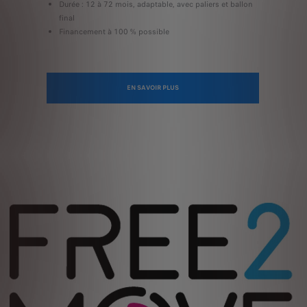
Durée : 12 à 72 mois, adaptable, avec paliers et ballon
final
Financement à 100 % possible
EN SAVOIR PLUS