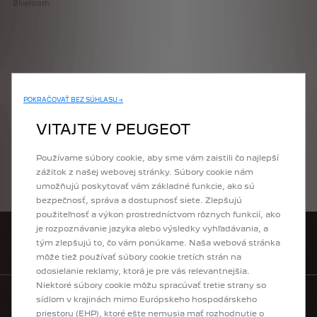
Bluetooth.
POKRAČOVAŤ BEZ SÚHLASU →
VITAJTE V PEUGEOT
Používame súbory cookie, aby sme vám zaistili čo najlepší
zážitok z našej webovej stránky. Súbory cookie nám
umožňujú poskytovať vám základné funkcie, ako sú
bezpečnosť, správa a dostupnosť siete. Zlepšujú
použiteľnosť a výkon prostredníctvom rôznych funkcií, ako
je rozpoznávanie jazyka alebo výsledky vyhľadávania, a
tým zlepšujú to, čo vám ponúkame. Naša webová stránka
VYHĽADAŤ PREDAJCU
môže tiež používať súbory cookie tretích strán na
odosielanie reklamy, ktorá je pre vás relevantnejšia.
Niektoré súbory cookie môžu spracúvať tretie strany so
sídlom v krajinách mimo Európskeho hospodárskeho
KONTAKTUJTE NÁS
priestoru (EHP), ktoré ešte nemusia mať rozhodnutie o