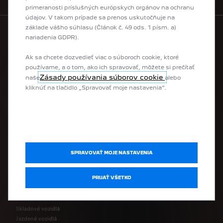
primeranosti príslušných európskych orgánov na ochranu
údajov. V takom prípade sa prenos uskutočňuje na
základe vášho súhlasu (Článok č. 49 ods. 1 písm. a)
nariadenia GDPR).
MODELOVÝ RAD
Ak sa chcete dozvedieť viac o súboroch cookie, ktoré
používame, a o tom, ako ich spravovať, môžete si prečítať
Elektrické vozidlá
Zásady používania súborov cookie
naše
alebo
Hybridné vozidlá
kliknúť na tlačidlo „Spravovať moje nastavenia“.
Mestské vozidlá
SUV
Hatchback
Kombi vozidlá
Business vozidlá
Úžitkové vozidlá
SPRAVOVAŤ MOJE NASTAVENIA
Prestavby
PRIJAŤ VŠETKO
UŽITOČNÉ LINKY
Skladové vozidlá
Jazdené vozidlá