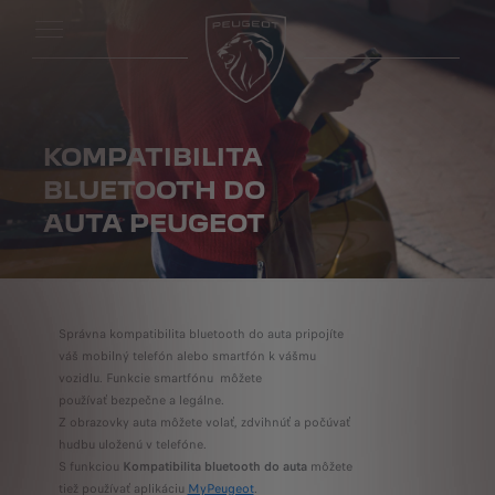
KOMPATIBILITA
BLUETOOTH DO
AUTA PEUGEOT
Správna kompatibilita bluetooth do auta pripojíte
váš mobilný telefón alebo smartfón k vášmu
vozidlu. Funkcie smartfónu môžete
používať bezpečne a legálne.
Z obrazovky auta môžete volať, zdvihnúť a počúvať
hudbu uloženú v telefóne.
S funkciou
Kompatibilita bluetooth do auta
môžete
tiež používať aplikáciu
MyPeugeot
.