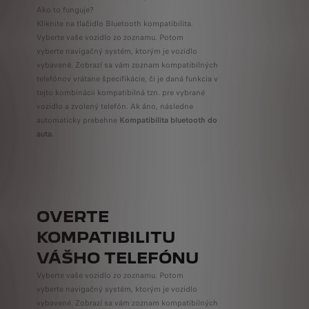
Ako to funguje?
Kliknite na tlačidlo Bluetooth kompatibilita.
Vyberte vaše vozidlo zo zoznamu. Potom
vyberte navigačný systém, ktorým je vozidlo
vybavené. Zobrazí sa vám zoznam kompatibilných
telefónov vrátane špecifikácie, či je daná funkcia v
tejto kombinácii kompatibilná tzn. pre vybrané
vozidlo a zvolený telefón. Ak áno, následne
automaticky prebehne
Kompatibilita bluetooth do
auta.
OVERTE
KOMPATIBILITU
VÁŠHO TELEFÓNU
Vyberte vaše vozidlo zo zoznamu. Potom
vyberte navigačný systém, ktorým je vozidlo
vybavené. Zobrazí sa vám zoznam kompatibilných