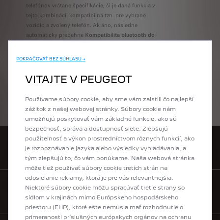
telefónov vrátane špecifikácie, či je daná funkcia v
tejto kombinácii kompatibilná tzn. pre vybrané
vozidlo a zvolený telefón. Ak áno, následne
automaticky prebehne
Kompatibilita bluetooth do
auta.
POKRAČOVAŤ BEZ SÚHLASU →
VITAJTE V PEUGEOT
BLUETOOTH KOMPATIBILITA
Používame súbory cookie, aby sme vám zaistili čo najlepší
zážitok z našej webovej stránky. Súbory cookie nám
umožňujú poskytovať vám základné funkcie, ako sú
bezpečnosť, správa a dostupnosť siete. Zlepšujú
použiteľnosť a výkon prostredníctvom rôznych funkcií, ako
je rozpoznávanie jazyka alebo výsledky vyhľadávania, a
VYHĽADAŤ PREDAJCU
tým zlepšujú to, čo vám ponúkame. Naša webová stránka
môže tiež používať súbory cookie tretích strán na
odosielanie reklamy, ktorá je pre vás relevantnejšia.
Niektoré súbory cookie môžu spracúvať tretie strany so
KONTAKTUJTE NÁS
sídlom v krajinách mimo Európskeho hospodárskeho
priestoru (EHP), ktoré ešte nemusia mať rozhodnutie o
primeranosti príslušných európskych orgánov na ochranu