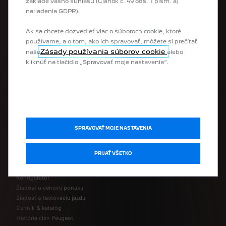
základe vášho súhlasu (Článok č. 49 ods. 1 písm. a)
nariadenia GDPR).
Elektrické vozidlá
Ak sa chcete dozvedieť viac o súboroch cookie, ktoré
Hybridné vozidlá
používame, a o tom, ako ich spravovať, môžete si prečítať
Mestské vozidlá
Zásady používania súborov cookie
naše
alebo
SUV
kliknúť na tlačidlo „Spravovať moje nastavenia“.
Hatchback
Kombi vozidlá
Business vozidlá
Úžitkové vozidlá
Prestavby
UŽITOČNÉ LINKY
SPRAVOVAŤ MOJE NASTAVENIA
PRIJAŤ VŠETKO
Skladové vozidlá
Jazdené vozidlá
Konfigurátor
Žiadosť o cenovú ponuku
Žiadosť o testovaciu jazdu
Cenník & katalóg
História cien Peugeot