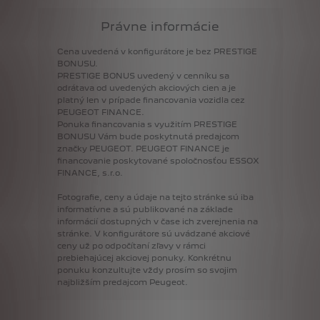
Právne informácie
Cena
uvedená
v
konfigurátore
je
bez
PRESTIGE
BONUSU.
PRESTIGE
BONUS
uvedený
v
cenníku
sa
odrátava
od
uvedených
akciových
cien
a
je
platný
len
v
prípade
financovania
vozidla
cez
PEUGEOT
FINANCE.
Ponuka
financovania
s
využitím
PRESTIGE
BONUSU
Vám
bude
poskytnutá
predajcom
značky
PEUGEOT.
PEUGEOT
FINANCE
je
financovanie
poskytované
spoločnosťou
ESSOX
FINANCE,
s.r.o.
Fotografie,
ceny
a
údaje
na
tejto
stránke
sú
iba
informatívne
a
sú
publikované
na
základe
informácií
dostupných
v
čase
ich
zverejnenia
na
stránke.
V
konfigurátore
sú
uvádzané
akciové
ceny
už
po
odpočítaní
zľavy
v
rámci
prebiehajúcej
akciovej
ponuky.
Konkrétnu
ponuku
konzultujte
vždy
prosím
so
svojim
najbližším
predajcom
Peugeot.