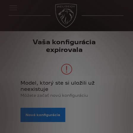
Vaša konfigurácia
expirovala
Model, ktorý ste si uložili už
neexistuje
Môžete začať novú konfiguráciu
Nová konfigurácia