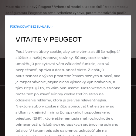
Máte záujem o nový Peugeot? Vyberte si model a urobte ďalší krok pomocou
konfigurátora Peugeot: najprv si vyberiete výbavu, potom motorizáciu podľa
Vašich potrieb, farbu karosérie a interiér, a nakoniec aj voliteľnú doplnkovú
výbavu tak, aby nové vozidlo presne zodpovedalo Vašim predstavám a
POKRAČOVAŤ BEZ SÚHLASU →
potrebám. Na záver si môžete ešte raz prezrieť kompletnú konfiguráciu Vášho
nového vozidla, alebo si ju poslať na mail, prípadne ju môžete zaslať
VITAJTE V PEUGEOT
vybranému predajcovi. Budete tak už len krôčik od toho, aby ste už čoskoro
sedeli za volantom Vášho nového auta!
Používame súbory cookie, aby sme vám zaistili čo najlepší
zážitok z našej webovej stránky. Súbory cookie nám
umožňujú poskytovať vám základné funkcie, ako sú
bezpečnosť, správa a dostupnosť siete. Zlepšujú
VYHĽADAŤ PREDAJCU
použiteľnosť a výkon prostredníctvom rôznych funkcií, ako
je rozpoznávanie jazyka alebo výsledky vyhľadávania, a
tým zlepšujú to, čo vám ponúkame. Naša webová stránka
môže tiež používať súbory cookie tretích strán na
KONTAKTUJTE NÁS
odosielanie reklamy, ktorá je pre vás relevantnejšia.
Niektoré súbory cookie môžu spracúvať tretie strany so
sídlom v krajinách mimo Európskeho hospodárskeho
priestoru (EHP), ktoré ešte nemusia mať rozhodnutie o
primeranosti príslušných európskych orgánov na ochranu
údajov. V takom prípade sa prenos uskutočňuje na
MODELOVÝ RAD