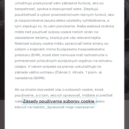
umožňujú poskytovať vám základné funkcie, ako sú
bezpečnosť, správa a dostupnosť siete. Zlepšujú
použiteľnosť a výkon prostredníctvom rôznych funkcií, ako
je rozpoznávanie jazyka alebo výsledky vyhľadávania, a
tým zlepšujú to, čo vám ponúkame. Naša webová stránka
môže tiež používať súbory cookie tretích strán na
odosielanie reklamy, ktorá je pre vás relevantnejšia.
Niektoré súbory cookie môžu spracúvať tretie strany so
sídlom v krajinách mimo Európskeho hospodárskeho
PREDCHÁDZAJÚCI
ĎALŠÍ
priestoru (EHP), ktoré ešte nemusia mať rozhodnutie o
primeranosti príslušných európskych orgánov na ochranu
údajov. V takom prípade sa prenos uskutočňuje na
základe vášho súhlasu (Článok č. 49 ods. 1 písm. a)
nariadenia GDPR).
Ak sa chcete dozvedieť viac o súboroch cookie, ktoré
používame, a o tom, ako ich spravovať, môžete si prečítať
Zásady používania súborov cookie
naše
alebo
kliknúť na tlačidlo „Spravovať moje nastavenia“.
1
/
3
PREDCHÁDZAJÚCI
ĎALŠÍ