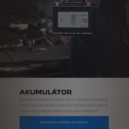
AKUMULÁTOR
Výmena autobatérie je proces, ktorý vyžaduje pravidelnosť.
Cenovú ponuku na diely a prácu pri výmene vašej súčasnej
batérie Vám poskytne autorizovaný servis PEUGEOT.
OBJEDNÁVKA VOZIDLA DO SERVISU