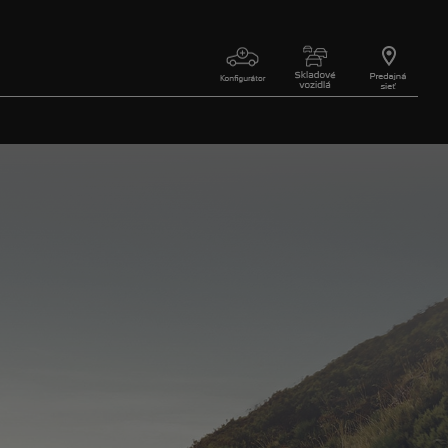
‎ ‎ ‎
‎ ‎ ‎