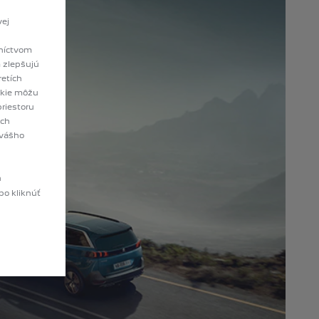
vej
ú
dníctvom
m zlepšujú
etích
ookie môžu
riestoru
ych
 vášho
h
bo kliknúť