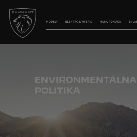
MODELY
ELEKTRO & HYBRID
NAŠA PONUKA
SKLA
ENVIRONMENTÁLNA
POLITIKA