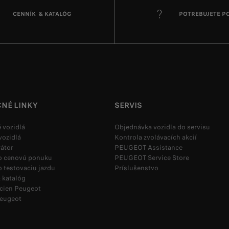
CENNÍK & KATALÓG
POTREBUJETE 
ČNÉ LINKY
SERVIS
 vozidlá
Objednávka vozidla do servisu
vozidlá
Kontrola zvolávacích akcií
átor
PEUGEOT Assistance
 o cenovú ponuku
PEUGEOT Service Store
o testovaciu jazdu
Príslušenstvo
 katalóg
 cien Peugeot
Peugeot