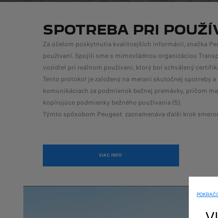
SPOTREBA PRI POUŽÍ
Za účelom poskytnutia kvalitnejších informácií, značka Pe
používaní. Spojili sme s mimovládnou organizáciou Transpo
vozidiel pri reálnom používaní, ktorý bol schválený certifi
Tento protokol je založený na meraní skutočnej spotreby a e
komunikáciach za podmienok bežnej premávky, pričom majú 
kopírujúce podmienky bežného používania (5).
Týmto spôsobom Peugeot zaznamenáva ďalší krok smerom 
VIAC INFO
POKRAČO
V