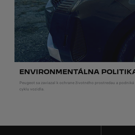
ENVIRONMENTÁLNA POLITIK
Peugeot sa zaviazal k ochrane životného prostredau a podniká 
cyklu vozidla.