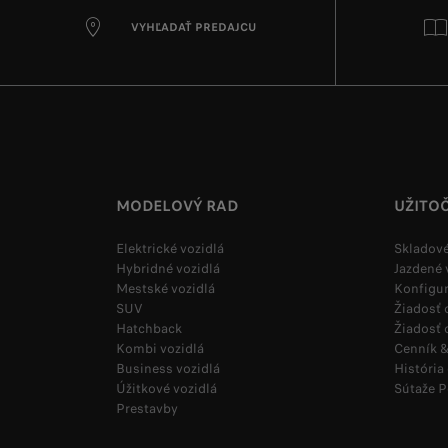
VYHĽADAŤ PREDAJCU
MODELOVÝ RAD
UŽITO
Elektrické vozidlá
Skladové
Hybridné vozidlá
Jazdené 
Mestské vozidlá
Konfigur
SUV
Žiadosť
Hatchback
Žiadosť 
Kombi vozidlá
Cenník &
Business vozidlá
História
Úžitkové vozidlá
Sútaže 
Prestavby