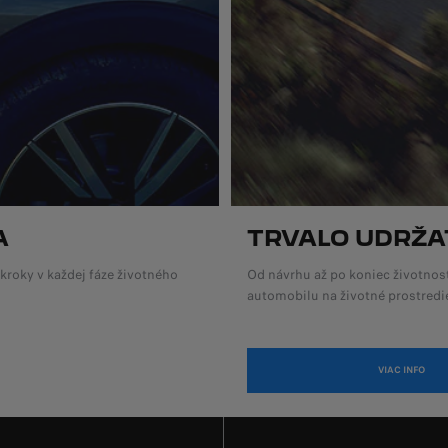
A
TRVALO UDRŽA
kroky v každej fáze životného
Od návrhu až po koniec životnost
automobilu na životné prostredi
VIAC INFO