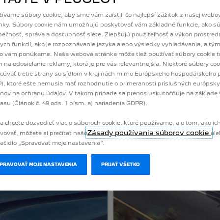
ívame súbory cookie, aby sme vám zaistili čo najlepší zážitok z našej webo
nky. Súbory cookie nám umožňujú poskytovať vám základné funkcie, ako s
ečnosť, správa a dostupnosť siete. Zlepšujú použiteľnosť a výkon prostre
ych funkcií, ako je rozpoznávanie jazyka alebo výsledky vyhľadávania, a tý
čo vám ponúkame. Naša webová stránka môže tiež používať súbory cookie tr
n na odosielanie reklamy, ktorá je pre vás relevantnejšia. Niektoré súbory c
cúvať tretie strany so sídlom v krajinách mimo Európskeho hospodárskeho p
), ktoré ešte nemusia mať rozhodnutie o primeranosti príslušných európsk
nov na ochranu údajov. V takom prípade sa prenos uskutočňuje na základe
asu (Článok č. 49 ods. 1 písm. a) nariadenia GDPR).
a chcete dozvedieť viac o súboroch cookie, ktoré používame, a o tom, ako ic
Zásady používania súborov cookie
vovať, môžete si prečítať naše
ale
lačidlo „Spravovať moje nastavenia“.
SPRAVOVAŤ MOJE NASTAVENIA
PRIJAŤ VŠETKO