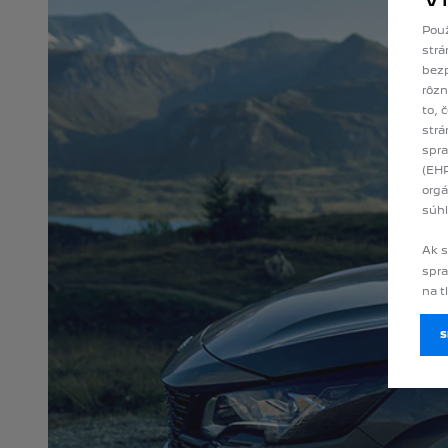
Použ
strá
bezp
rôzn
to, 
strá
spra
(EHP
orgá
súhl
Ak s
spra
na t