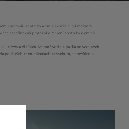
nému meraniu spotreby a emisií vozidiel pri reálnom
očne zadefinovali protokol o meraní spotreby a emisií
 1. triedy a diaľnicu. Merané vozidlá jazdia na verejných
 Na použitých komunikáciách sa vyskutuje prevýšenie