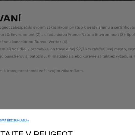
VANÍ
ugeot zabezpečila svojim zákazníkom prístup k nezávislému a certifikova
rt & Environment (2) a s federáciou France Nature Environment (3). Spol
kačnou kanceláriou Bureau Veritas (4).
misií vozidiel v premávke, na trase dlhej 92,3 km zahŕňajúcej mesto, cestu
pasažierov aj batožinu. Klimatizácia alebo kúrenie sa taktiež vyžadujú.
k transparentnosti voči svojim zákazníkom.
VAŤ BEZ SÚHLASU →
ITAJTE V PEUGEOT